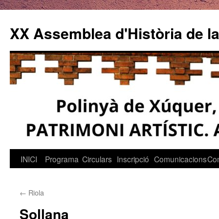
Vés
al
XX Assemblea d'Història de la
contingut
INICI
Programa
Circulars
Inscripció
Comunicacions
Co
←
Riola
Sollana