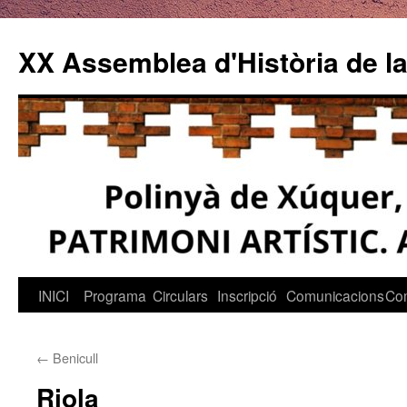
Vés
al
XX Assemblea d'Història de la
contingut
INICI
Programa
Circulars
Inscripció
Comunicacions
Co
←
Benicull
Riola