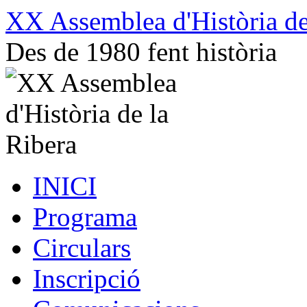
Vés
XX Assemblea d'Història de
al
contingut
Des de 1980 fent història
INICI
Programa
Circulars
Inscripció