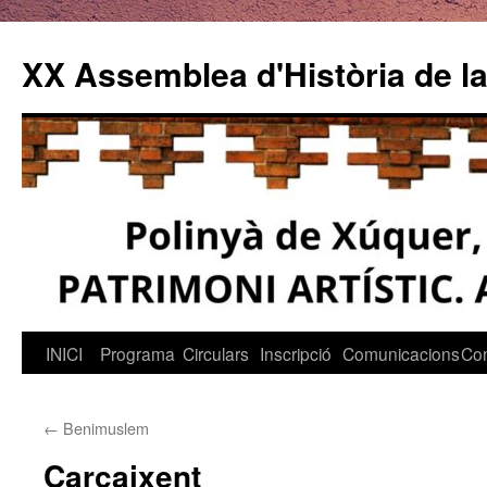
Vés
al
XX Assemblea d'Història de la
contingut
INICI
Programa
Circulars
Inscripció
Comunicacions
Co
←
Benimuslem
Carcaixent