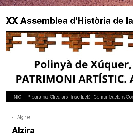
Vés
al
XX Assemblea d'Història de la
contingut
INICI
Programa
Circulars
Inscripció
Comunicacions
Co
←
Alginet
Alzira