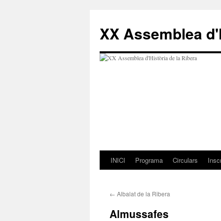
Vés
al
XX Assemblea d'H
contingut
INICI
Programa
Circulars
Insc
←
Albalat de la Ribera
Almussafes