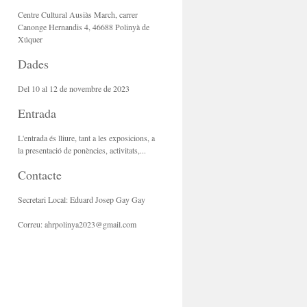
Centre Cultural Ausiàs March, carrer
Canonge Hernandis 4, 46688 Polinyà de
Xúquer
Dades
Del 10 al 12 de novembre de 2023
Entrada
L'entrada és lliure, tant a les exposicions, a
la presentació de ponències, activitats,...
Contacte
Secretari Local: Eduard Josep Gay Gay
Correu: ahrpolinya2023@gmail.com