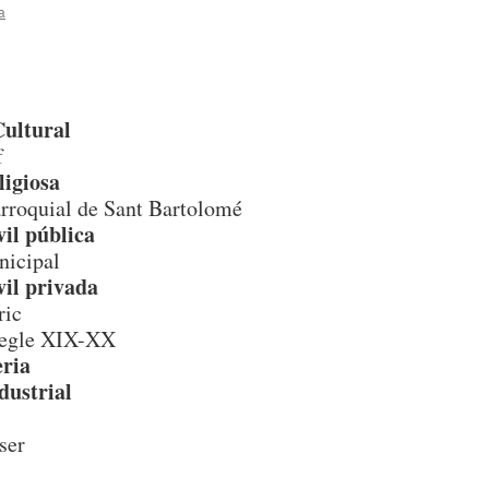
a
Cultural
f
ligiosa
arroquial de Sant Bartolomé
vil pública
nicipal
vil privada
ric
 segle XIX-XX
eria
dustrial
ser