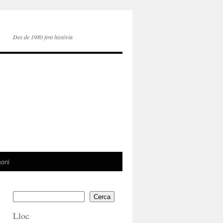
Des de 1980 fent història
moni
Cerca
Lloc