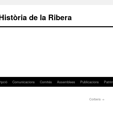
istòria de la Ribera
ripció
Comunicacions
Comités
Assemblees
Publicacions
Patri
Corbera
→