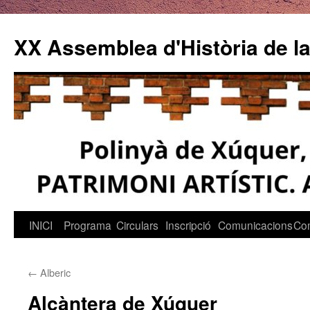
Vés
al
XX Assemblea d'Història de la
contingut
INICI
Programa
Circulars
Inscripció
Comunicacions
Co
←
Alberic
Alcàntera de Xúquer